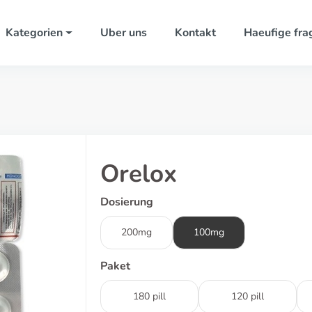
Kategorien
Uber uns
Kontakt
Haeufige fra
Orelox
Dosierung
200mg
100mg
Paket
180 pill
120 pill