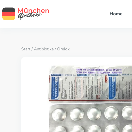
Home
Start
/
Antibiotika
/ Orelox