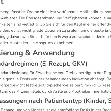
it
engefasst ist Orelox ein leicht verfügbares Antibiotikum, so
-Anbieter. Die Preisgestaltung und Verfügbarkeit können je nac
keiten sind vielfältig. Ob Sie sich für den Kauf in einer öffe
iden, es ist wichtig, alle Optionen zu prüfen, um die beste En
ngig davon, wie Sie sich für den Erwerb entscheiden, denken S
 oder Apothekers in Anspruch zu nehmen.
ierung & Anwendung
ndardregimen (E-Rezept, GKV)
andarddosierung für Erwachsene von Orelox beträgt in der Re
die genaue Dosis von der behandelnden Indikation abhängt. B
Körpergewicht festgelegt, typischerweise bei 5 mg/kg. E-Reze
tung des Arzneimittels durch Ärzte und Apotheker innerhalb 
ssungen nach Patiententyp (Kinder, 
e Behandlung von Kindern ist die empfohlene Dosis in der Reg