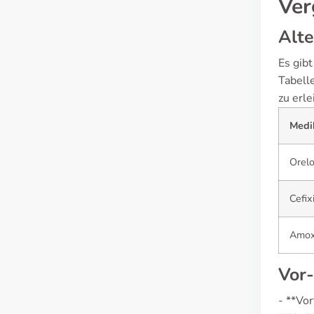
Ver
Alte
Es gib
Tabell
zu erle
Medi
Orel
Cefix
Amoxi
Vor-
- **Vor