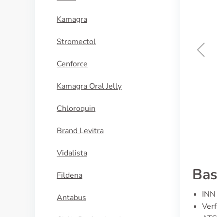
Kamagra
Stromectol
Cenforce
Ciprofloxacin
Kamagra Oral Jelly
KAUFEN
Chloroquin
Brand Levitra
Vidalista
Bas
Fildena
INN 
Antabus
Ver