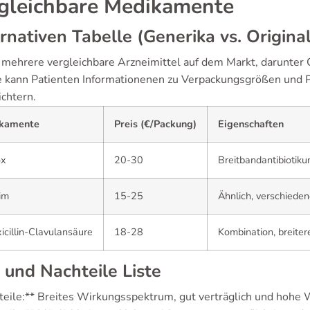
gleichbare Medikamente
rnativen Tabelle (Generika vs. Origina
t mehrere vergleichbare Arzneimittel auf dem Markt, darunter 
e kann Patienten Informationenen zu Verpackungsgrößen und P
ichtern.
kamente
Preis (€/Packung)
Eigenschaften
ox
20-30
Breitbandantibiotik
im
15-25
Ähnlich, verschieden
cillin-Clavulansäure
18-28
Kombination, breite
 und Nachteile Liste
teile:** Breites Wirkungsspektrum, gut verträglich und hohe W