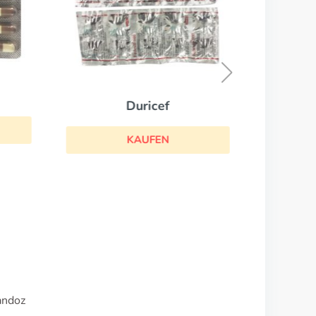
Duricef
KAUFEN
andoz