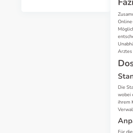
Faz
Zusamm
Online
Möglich
entsche
Unabhä
Arztes
Dos
Sta
Die St
wobei 
ihrem 
Verwal
Anpa
Für di