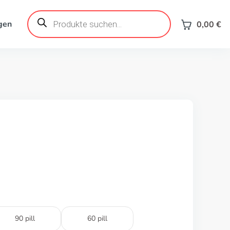
Products
search
gen
0,00
€
90 pill
60 pill