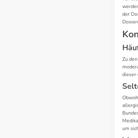
werden
der Dos
Dosier
Kon
Häuf
Zu den
modera
dieser
Selt
Obwohl
allerg
Bundes
Medika
um sic