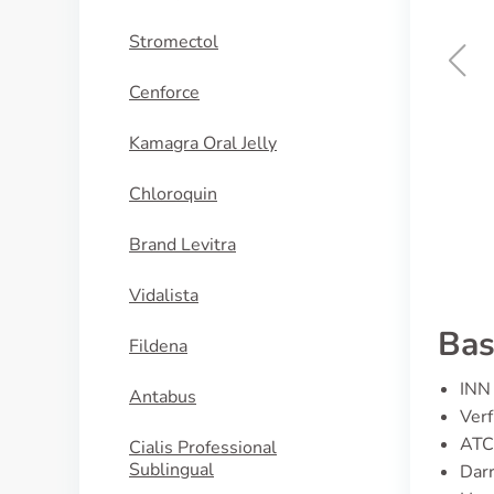
Stromectol
Cenforce
Grifulvin V
Kamagra Oral Jelly
KAUFEN
Chloroquin
Brand Levitra
Vidalista
Bas
Fildena
INN 
Antabus
Ver
ATC
Cialis Professional
Sublingual
Dar