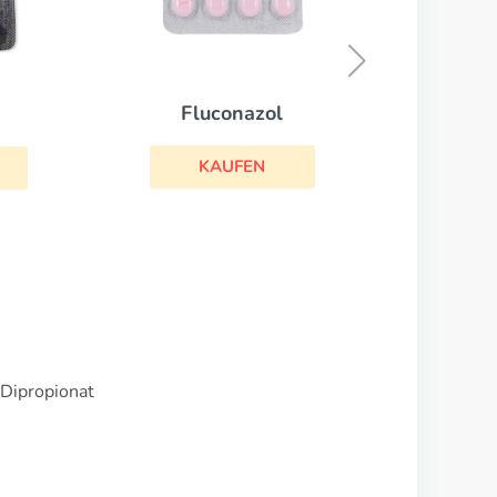
Clotrimazol
KAUFEN
-Dipropionat