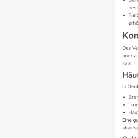
Bei 
beso
Für 
erhö
Kon
Das Ve
unerlä
sein.
Häuf
In Deu
Bren
Tro
Hau
Eine g
abzuba