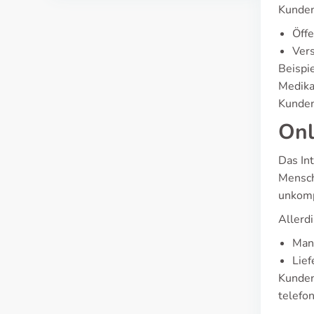
Kunden
Öffe
Vers
Beispi
Medika
Kunden
Onl
Das In
Mensch
unkomp
Allerdi
Mang
Lief
Kunden
telefo