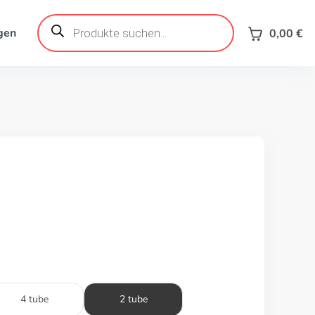
Products
search
gen
0,00
€
4 tube
2 tube