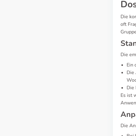
Dos
Die ko
oft Fr
Gruppe
Sta
Die em
Ein 
Die 
Woch
Die 
Es ist 
Anwend
Anpa
Die An