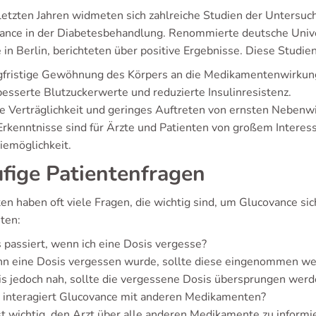
 letzten Jahren widmeten sich zahlreiche Studien der Untersu
ance in der Diabetesbehandlung. Renommierte deutsche Univer
 in Berlin, berichteten über positive Ergebnisse. Diese Studien
gfristige Gewöhnung des Körpers an die Medikamentenwirkun
esserte Blutzuckerwerte und reduzierte Insulinresistenz.
 Verträglichkeit und geringes Auftreten von ernsten Nebenw
Erkenntnisse sind für Ärzte und Patienten von großem Interes
iemöglichkeit.
fige Patientenfragen
en haben oft viele Fragen, die wichtig sind, um Glucovance sic
ten:
passiert, wenn ich eine Dosis vergesse?
 eine Dosis vergessen wurde, sollte diese eingenommen werde
s jedoch nah, sollte die vergessene Dosis übersprungen werde
 interagiert Glucovance mit anderen Medikamenten?
st wichtig, den Arzt über alle anderen Medikamente zu infor