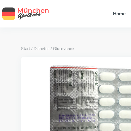
Home
Start
/
Diabetes
/ Glucovance