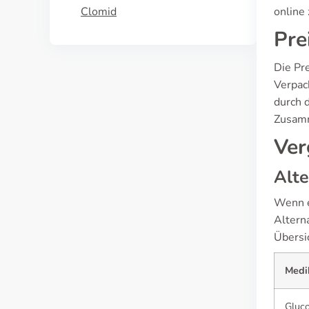
Clomid
online
Pre
Die Pr
Verpack
durch 
Zusamm
Ver
Alte
Wenn e
Altern
Übersi
Medi
Gluc