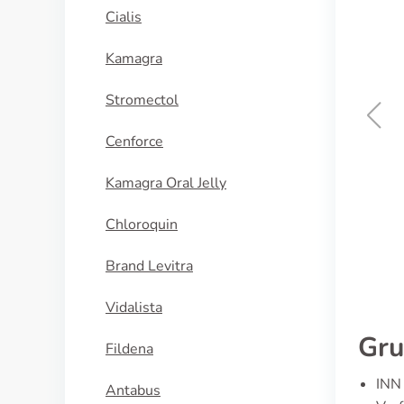
Cialis
Kamagra
Stromectol
Cenforce
Metformin + Glyburide
Kamagra Oral Jelly
KAUFEN
Chloroquin
Brand Levitra
Vidalista
Gru
Fildena
INN 
Antabus