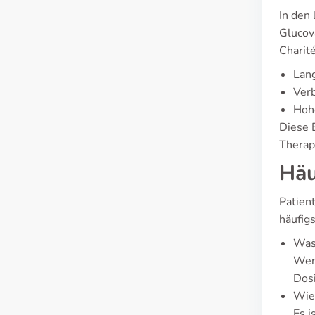
In den
Glucov
Charité
Lan
Verb
Hohe
Diese 
Therap
Häu
Patient
häufigs
Was 
Wenn
Dosi
Wie
Es i