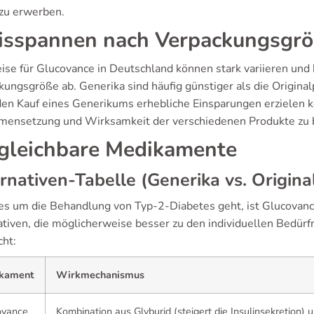
 zu erwerben.
isspannen nach Verpackungsgr
eise für Glucovance in Deutschland können stark variieren un
ungsgröße ab. Generika sind häufig günstiger als die Originalp
den Kauf eines Generikums erhebliche Einsparungen erzielen kö
ensetzung und Wirksamkeit der verschiedenen Produkte zu ber
gleichbare Medikamente
rnativen-Tabelle (Generika vs. Origina
s um die Behandlung von Typ-2-Diabetes geht, ist Glucovance 
ativen, die möglicherweise besser zu den individuellen Bedürf
cht:
kament
Wirkmechanismus
ovance
Kombination aus Glyburid (steigert die Insulinsekretion)