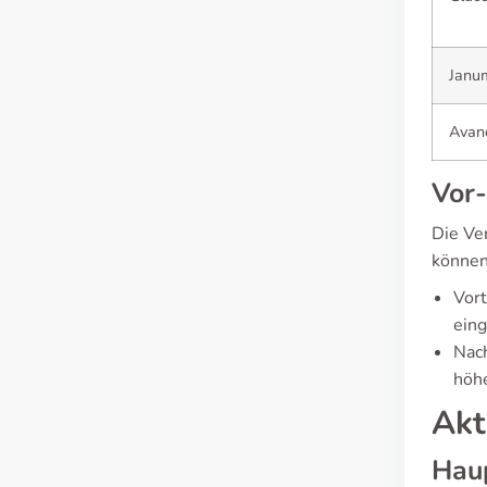
Janu
Avan
Vor-
Die Ve
können
Vort
eing
Nach
höhe
Akt
Haup