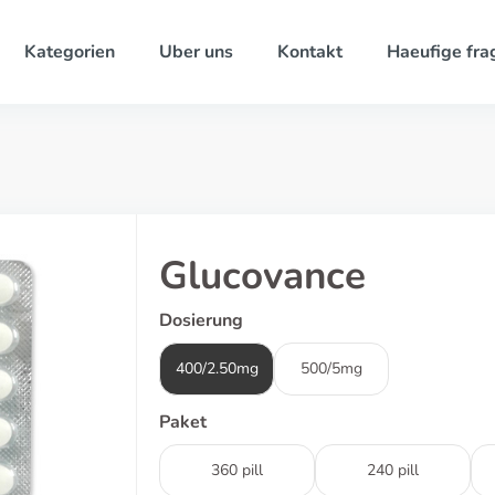
Kategorien
Uber uns
Kontakt
Haeufige fra
Glucovance
Dosierung
400/2.50mg
500/5mg
Paket
360 pill
240 pill