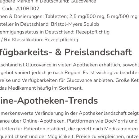
ügbare Marken in Deutschland: Glucovance
-Code: A10BD02
men & Dosierungen: Tabletten; 2,5 mg/500 mg, 5 mg/500 mg
teller in Deutschland: Bristol-Myers Squibb
hmigungsstatus in Deutschland: Rezeptpflichtig
/ Rx-Klassifikation: Rezeptpflichtig
fügbarkeits- & Preislandschaft
schland ist Glucovance in vielen Apotheken erhältlich, sowohl
ebot variiert jedoch je nach Region. Es ist wichtig zu beachte
reise und Verfügbarkeiten für Glucovance anbieten. Große K
das Medikament häufig im Sortiment.
ine-Apotheken-Trends
emerkenswerte Veränderung in der Apothekenlandschaft zeigt 
ance über Online-Apotheken. Plattformen wie DocMorris und 
stellen für Patienten etabliert, die gezielt nach Medikamente
quemlichkeit und der Möglichkeit, Preise zu vergleichen, nu