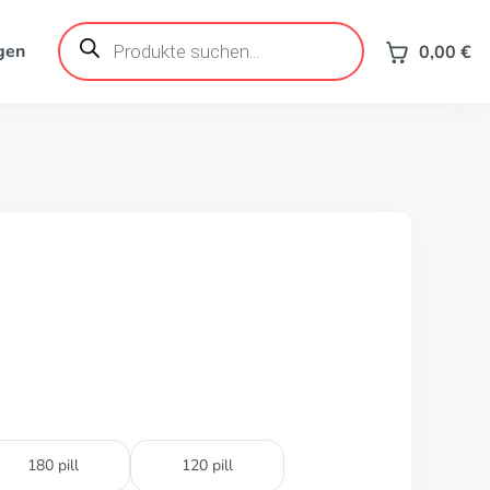
Products
search
gen
0,00
€
180 pill
120 pill