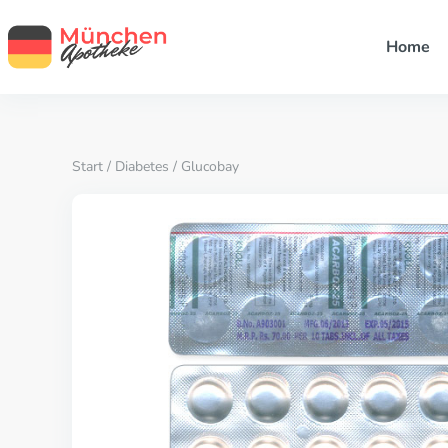
Home
Start
/
Diabetes
/ Glucobay