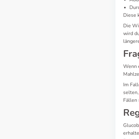
Durc
Diese 
Die Wi
wird d
längere
Fra
Wenn e
Mahlze
Im Fal
selten
Fällen
Reg
Glucob
erhalt