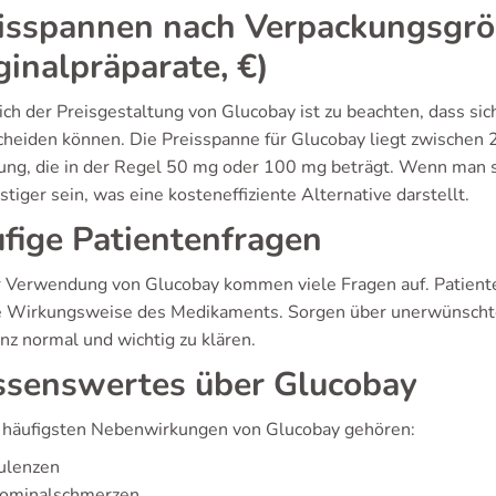
isspannen nach Verpackungsgröß
ginalpräparate, €)
ich der Preisgestaltung von Glucobay ist zu beachten, dass si
cheiden können. Die Preisspanne für Glucobay liegt zwischen 
ung, die in der Regel 50 mg oder 100 mg beträgt. Wenn man si
stiger sein, was eine kosteneffiziente Alternative darstellt.
fige Patientenfragen
r Verwendung von Glucobay kommen viele Fragen auf. Patiente
e Wirkungsweise des Medikaments. Sorgen über unerwünschte 
nz normal und wichtig zu klären.
senswertes über Glucobay
 häufigsten Nebenwirkungen von Glucobay gehören:
ulenzen
ominalschmerzen