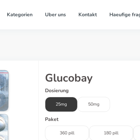
Kategorien
Uber uns
Kontakt
Haeufige fra
Glucobay
Dosierung
25mg
50mg
Paket
360 pill
180 pill