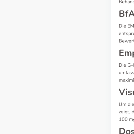
Behand
BfA
Die EM
entspr
Bewert
Emp
Die G-
umfass
maximi
Vis
Um die
zeigt,
100 mg
Dos