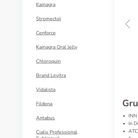
Kamagra
Stromectol
Cenforce
Novonorm
Kamagra Oral Jelly
KAUFEN
Chloroquin
Brand Levitra
Vidalista
Gru
Fildena
INN 
Antabus
In D
ATC
Cialis Professional