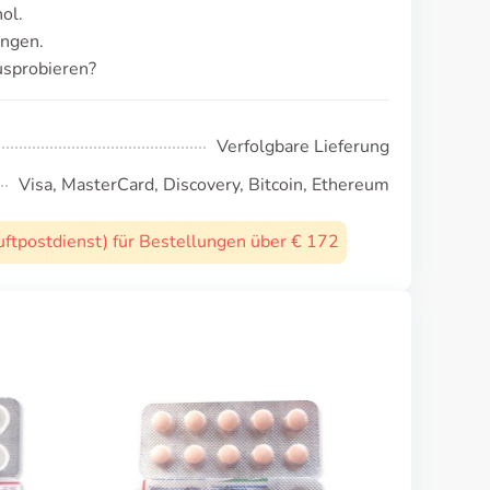
ol.
ungen.
usprobieren?
Verfolgbare Lieferung
Visa, MasterCard, Discovery, Bitcoin, Ethereum
uftpostdienst) für Bestellungen über € 172