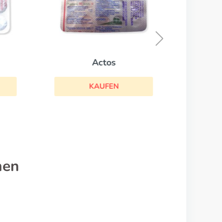
Actos
KAUFEN
nen