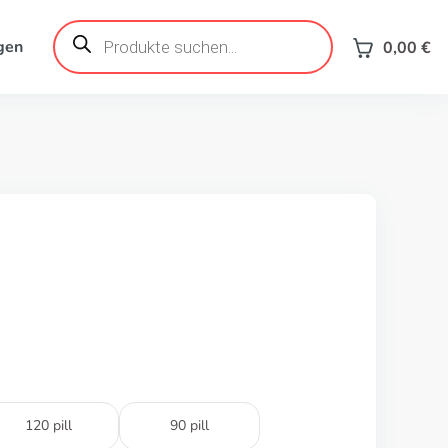
Products
search
gen
0,00
€
120 pill
90 pill