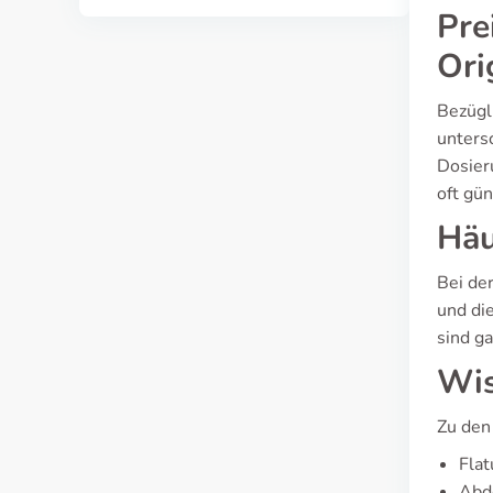
Pre
Ori
Bezügl
unters
Dosier
oft gün
Häu
Bei de
und di
sind ga
Wis
Zu den
Flat
Abd