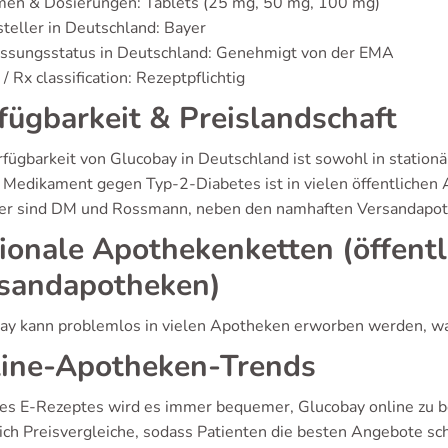
men & Dosierungen: Tablets (25 mg, 50 mg, 100 mg)
teller in Deutschland: Bayer
assungsstatus in Deutschland: Genehmigt von der EMA
/ Rx classification: Rezeptpflichtig
fügbarkeit & Preislandschaft
rfügbarkeit von Glucobay in Deutschland ist sowohl in station
 Medikament gegen Typ-2-Diabetes ist in vielen öffentlichen 
er sind DM und Rossmann, neben den namhaften Versandapo
ionale Apothekenketten (öffent
sandapotheken)
ay kann problemlos in vielen Apotheken erworben werden, was
ine-Apotheken-Trends
es E-Rezeptes wird es immer bequemer, Glucobay online zu b
lich Preisvergleiche, sodass Patienten die besten Angebote sc