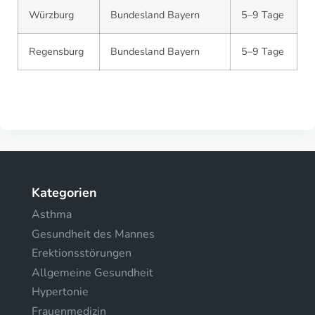
Würzburg
Bundesland Bayern
5–9 Tage
Regensburg
Bundesland Bayern
5–9 Tage
Kategorien
Asthma
Gesundheit des Mannes
Erektionsstörungen
Allgemeine Gesundheit
Hypertonie
Frauenmedizin