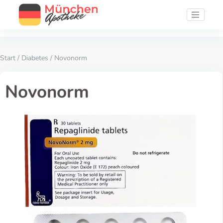
Start
/
Diabetes
/ Novonorm
Novonorm