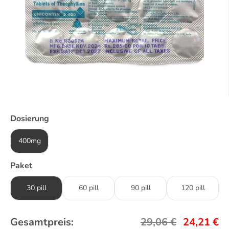
Dosierung
400mg
Paket
30 pill
60 pill
90 pill
120 pill
Gesamtpreis:
29,06
€
24,21
€