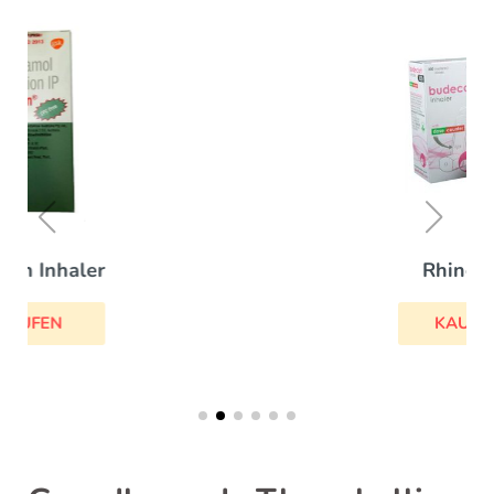
Rhinocort
KAUFEN