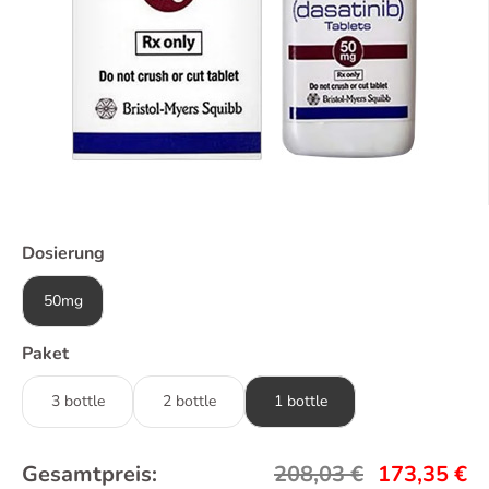
Dosierung
50mg
Paket
3 bottle
2 bottle
1 bottle
Gesamtpreis:
208,03
€
173,35
€