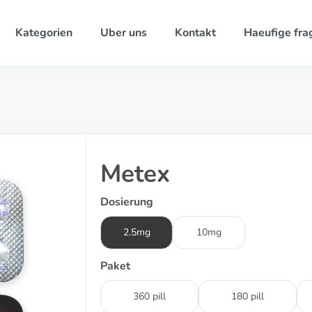
Kategorien
Uber uns
Kontakt
Haeufige fra
Metex
Dosierung
2.5mg
10mg
Paket
360 pill
180 pill