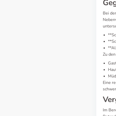
Geg
Bei de
Nebenw
untersc
**Sc
**Sc
**Al
Zu den
Gast
Haut
Müd
Eine r
schwer
Ver
Im Ber