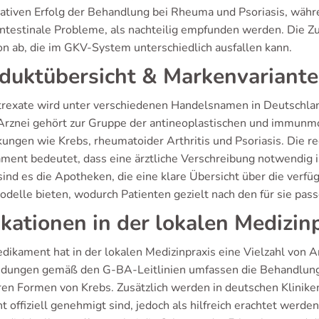
lativen Erfolg der Behandlung bei Rheuma und Psoriasis, wäh
intestinale Probleme, als nachteilig empfunden werden. Die Zuf
on ab, die im GKV-System unterschiedlich ausfallen kann.
duktübersicht & Markenvariant
rexate wird unter verschiedenen Handelsnamen in Deutschlan
Arznei gehört zur Gruppe der antineoplastischen und immunmo
ungen wie Krebs, rheumatoider Arthritis und Psoriasis. Die rech
ment bedeutet, dass eine ärztliche Verschreibung notwendig 
sind es die Apotheken, die eine klare Übersicht über die verf
odelle bieten, wodurch Patienten gezielt nach den für sie pa
ikationen in der lokalen Medizin
dikament hat in der lokalen Medizinpraxis eine Vielzahl vo
ungen gemäß den G-BA-Leitlinien umfassen die Behandlung v
en Formen von Krebs. Zusätzlich werden in deutschen Klinik
ht offiziell genehmigt sind, jedoch als hilfreich erachtet werd