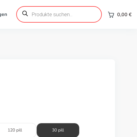
Products
search
gen
0,00
€
120 pill
30 pill