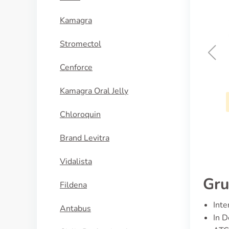
Kamagra
Stromectol
Cenforce
Eskazole
Kamagra Oral Jelly
KAUFEN
Chloroquin
Brand Levitra
Vidalista
Gru
Fildena
Inte
Antabus
In D