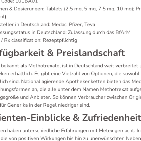
 Code: L01BA01
en & Dosierungen: Tablets (2.5 mg, 5 mg, 7.5 mg, 10 mg); Pre-
ml)
teller in Deutschland: Medac, Pfizer, Teva
ssungsstatus in Deutschland: Zulassung durch das BfArM
/ Rx classification: Rezeptpflichtig
fügbarkeit & Preislandschaft
 bekannt als Methotrexate, ist in Deutschland weit verbreite
en erhältlich. Es gibt eine Vielzahl von Optionen, die sowohl 
lich sind. National agierende Apothekenketten bieten das Med
chungsformen an, die alle unter dem Namen Methotrexat aufgefüh
gsgröße und Anbieter. So können Verbraucher zwischen Origi
für Generika in der Regel niedriger sind.
ienten-Einblicke & Zufriedenheit
ten haben unterschiedliche Erfahrungen mit Metex gemacht. I
, die von positiven Wirkungen bis hin zu unerwünschten Neben