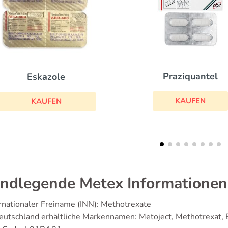
Praziquantel
Zofran
KAUFEN
KAUFEN
ndlegende Metex Informationen
rnationaler Freiname (INN): Methotrexate
eutschland erhältliche Markennamen: Metoject, Methotrexat,