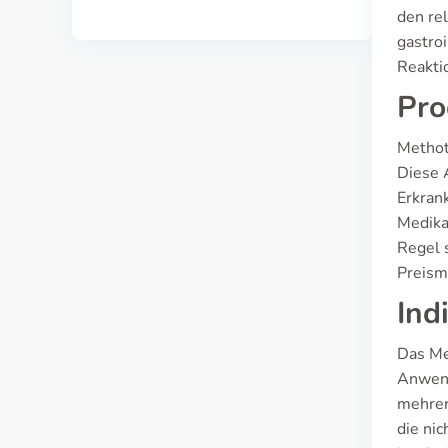
den re
gastro
Reakti
Pro
Methot
Diese 
Erkrank
Medika
Regel 
Preism
Ind
Das Me
Anwend
mehrer
die nic