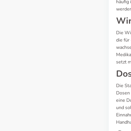
häufig
werden
Wir
Die Wi
die für
wachse
Medika
setzt 
Dos
Die St
Dosen 
eine D
und so
Einnah
Handha