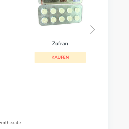
Biltricide
KAUFEN
 Emthexate