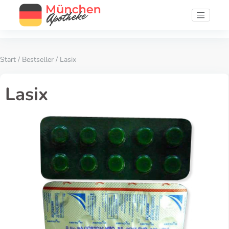
Start
/
Bestseller
/ Lasix
Lasix