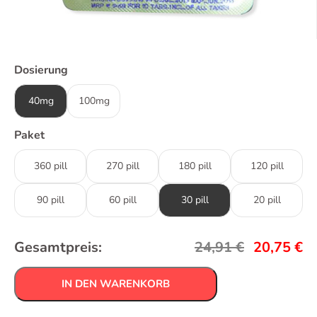
Dosierung
40mg
100mg
Paket
360 pill
270 pill
180 pill
120 pill
90 pill
60 pill
30 pill
20 pill
Gesamtpreis:
24,91
€
20,75
€
IN DEN WARENKORB