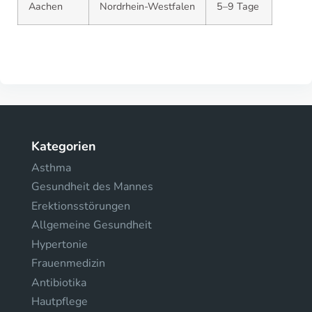
Aachen
Nordrhein-Westfalen
5–9 Tage
Kategorien
Asthma
Gesundheit des Mannes
Erektionsstörungen
Allgemeine Gesundheit
Hypertonie
Frauenmedizin
Antibiotika
Hautpflege