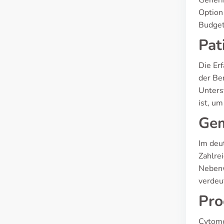
Generi
Option
Budget
Pat
Die Er
der Be
Unters
ist, u
Gem
Im deu
Zahlre
Nebenw
verdeut
Pro
Cytome