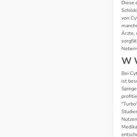
Diese 
Schild
von Cy
manchm
Ärzte,
sorgfäl
Nebenw
W W
Bei Cy
ist be
Spiege
profit
"Turbo
Studie
Nutzen
Medika
entsche