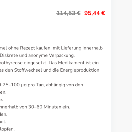
114,53
€
95,44
€
el ohne Rezept kaufen, mit Lieferung innerhalb
 Diskrete und anonyme Verpackung.
othyreose eingesetzt. Das Medikament ist ein
as den Stoffwechsel und die Energieproduktion
gt 25–100 µg pro Tag, abhängig von den
en.
e.
nnerhalb von 30–60 Minuten ein.
den.
ol.
lopfen.