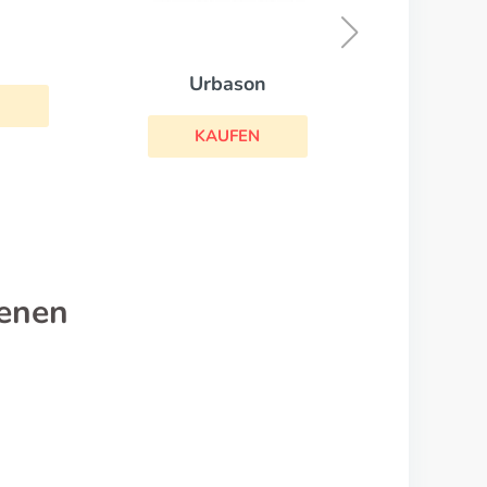
KAUFEN
son
FEN
nenen