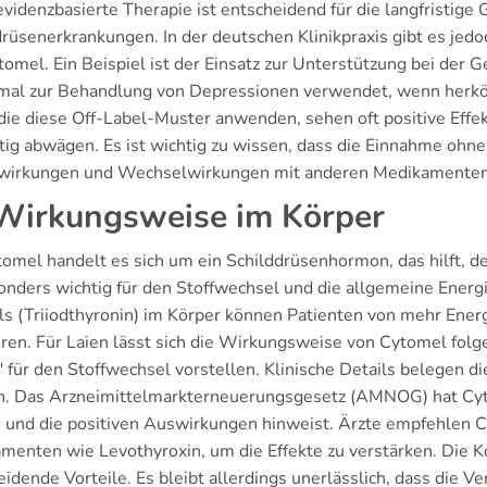
evidenzbasierte Therapie ist entscheidend für die langfristige
drüsenerkrankungen. In der deutschen Klinikpraxis gibt es je
tomel. Ein Beispiel ist der Einsatz zur Unterstützung bei der 
al zur Behandlung von Depressionen verwendet, wenn herköm
 die diese Off-Label-Muster anwenden, sehen oft positive Effe
tig abwägen. Es ist wichtig zu wissen, dass die Einnahme ohne 
irkungen und Wechselwirkungen mit anderen Medikamenten
irkungsweise im Körper
tomel handelt es sich um ein Schilddrüsenhormon, das hilft, 
sonders wichtig für den Stoffwechsel und die allgemeine Ener
ls (Triiodthyronin) im Körper können Patienten von mehr Ener
ieren. Für Laien lässt sich die Wirkungsweise von Cytomel fol
" für den Stoffwechsel vorstellen. Klinische Details belegen 
n. Das Arzneimittelmarkterneuerungsgesetz (AMNOG) hat Cyt
 und die positiven Auswirkungen hinweist. Ärzte empfehlen C
menten wie Levothyroxin, um die Effekte zu verstärken. Die Ko
idende Vorteile. Es bleibt allerdings unerlässlich, dass die 