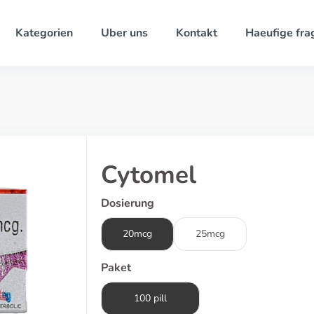
Kategorien
Uber uns
Kontakt
Haeufige fra
Cytomel
Dosierung
20mcg
25mcg
Paket
100 pill