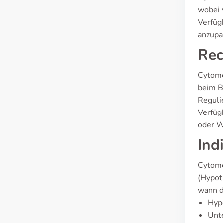
wobei 
Verfüg
anzupa
Rec
Cytomel
beim B
Reguli
Verfüg
oder W
Ind
Cytome
(Hypot
wann d
Hyp
Unte