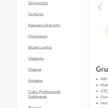
Stromectol
Cenforce
L-thyroxin
Kamagra Oral Jelly
KAUFEN
Chloroquin
Brand Levitra
Vidalista
Gru
Fildena
INN 
Antabus
Mar
ATC
Cialis Professional
Sublingual
For
Hers
Proscar