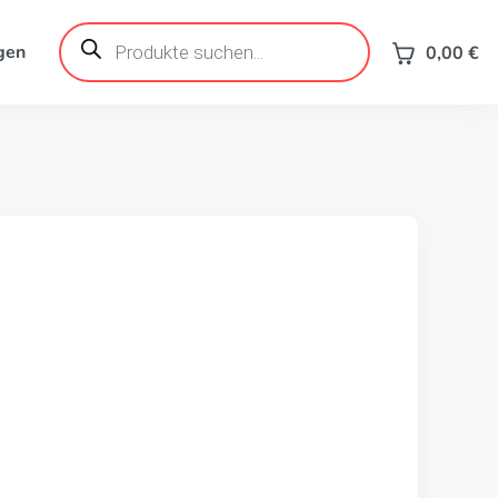
Products
search
gen
0,00
€