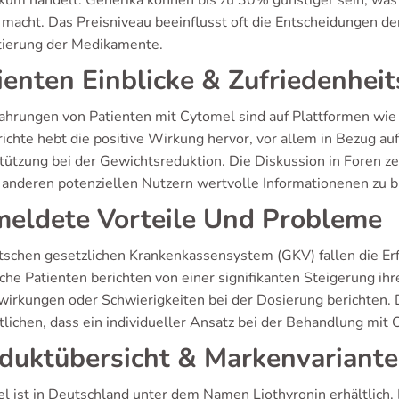
kum handelt. Generika können bis zu 30% günstiger sein, was si
 macht. Das Preisniveau beeinflusst oft die Entscheidungen de
ierung der Medikamente.
ienten Einblicke & Zufriedenheit
fahrungen von Patienten mit Cytomel sind auf Plattformen wi
richte hebt die positive Wirkung hervor, vor allem in Bezug a
tützung bei der Gewichtsreduktion. Die Diskussion in Foren ze
m anderen potenziellen Nutzern wertvolle Informationenen zu b
eldete Vorteile Und Probleme
tschen gesetzlichen Krankenkassensystem (GKV) fallen die Erf
iche Patienten berichten von einer signifikanten Steigerung ih
irkungen oder Schwierigkeiten bei der Dosierung berichten. 
lichen, dass ein individueller Ansatz bei der Behandlung mit C
duktübersicht & Markenvariant
l ist in Deutschland unter dem Namen Liothyronin erhältlich. 