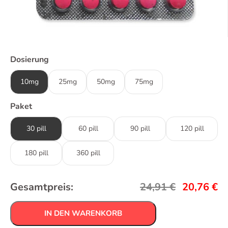
Dosierung
10mg
25mg
50mg
75mg
Paket
30 pill
60 pill
90 pill
120 pill
180 pill
360 pill
Gesamtpreis:
24,91
€
20,76
€
IN DEN WARENKORB