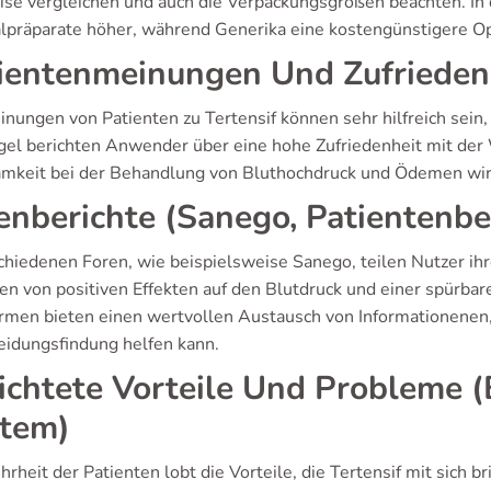
eise vergleichen und auch die Verpackungsgrößen beachten. In 
alpräparate höher, während Generika eine kostengünstigere Op
ientenmeinungen Und Zufrieden
nungen von Patienten zu Tertensif können sehr hilfreich sein, 
gel berichten Anwender über eine hohe Zufriedenheit mit de
mkeit bei der Behandlung von Bluthochdruck und Ödemen wir
enberichte (Sanego, Patientenbe
schiedenen Foren, wie beispielsweise Sanego, teilen Nutzer ihr
ten von positiven Effekten auf den Blutdruck und einer spürb
ormen bieten einen wertvollen Austausch von Informationenen,
eidungsfindung helfen kann.
ichtete Vorteile Und Probleme 
tem)
rheit der Patienten lobt die Vorteile, die Tertensif mit sich b