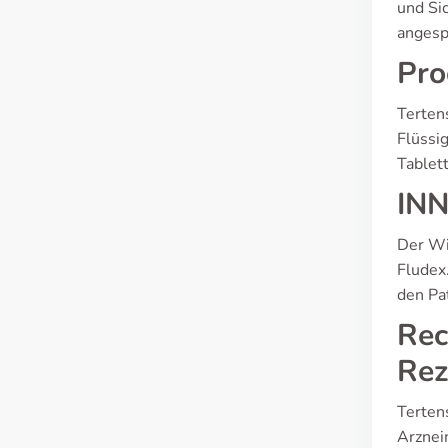
und Si
angesp
Pro
Terten
Flüssi
Tablet
INN
Der Wi
Fludex
den Pat
Rec
Rez
Tertens
Arznei