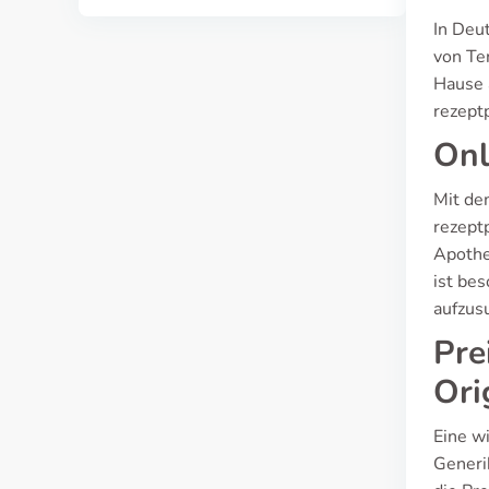
In Deu
von Te
Hause 
rezept
Onl
Mit de
rezept
Apothe
ist be
aufzus
Pre
Ori
Eine w
Generi