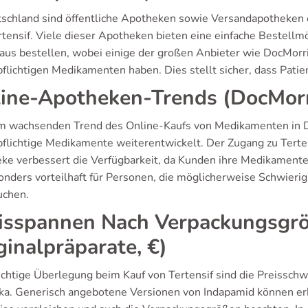
tschland sind öffentliche Apotheken sowie Versandapotheken e
rtensif. Viele dieser Apotheken bieten eine einfache Bestell
aus bestellen, wobei einige der großen Anbieter wie DocMor
pflichtigen Medikamenten haben. Dies stellt sicher, dass Pati
ine-Apotheken-Trends (DocMorr
m wachsenden Trend des Online-Kaufs von Medikamenten in De
pflichtige Medikamente weiterentwickelt. Der Zugang zu Tert
ke verbessert die Verfügbarkeit, da Kunden ihre Medikamente 
sonders vorteilhaft für Personen, die möglicherweise Schwieri
uchen.
isspannen Nach Verpackungsgrö
ginalpräparate, €)
ichtige Überlegung beim Kauf von Tertensif sind die Preissc
ka. Generisch angebotene Versionen von Indapamid können erh