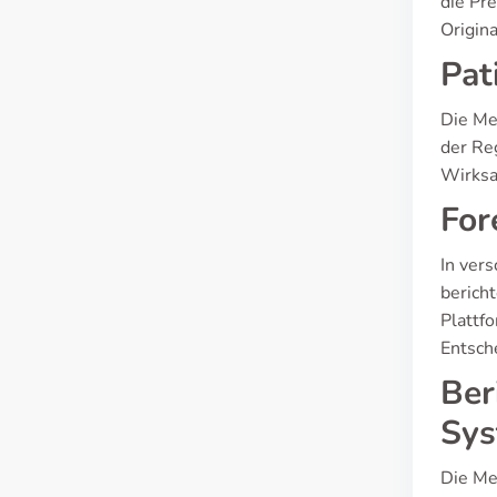
die Pr
Origin
Pat
Die Mei
der Re
Wirksa
For
In ver
berich
Plattf
Entsch
Ber
Sys
Die Meh