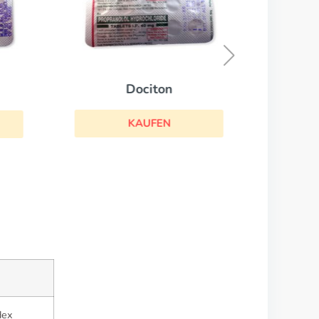
Dociton
KAUFEN
dex