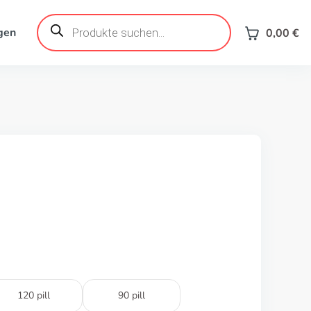
Products
search
gen
0,00
€
120 pill
90 pill