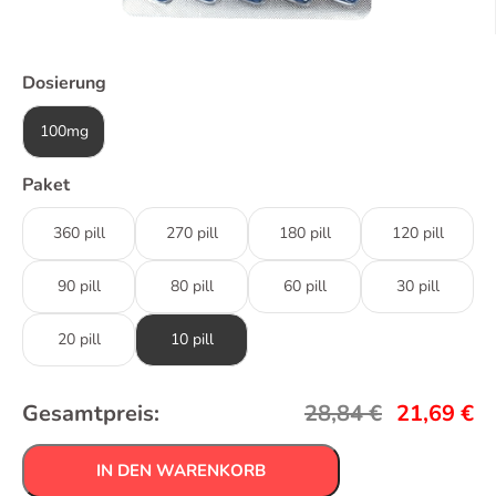
Dosierung
100mg
Paket
360 pill
270 pill
180 pill
120 pill
90 pill
80 pill
60 pill
30 pill
20 pill
10 pill
Gesamtpreis:
28,84
€
21,69
€
IN DEN WARENKORB