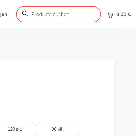
Products
search
gen
0,00
€
120 pill
90 pill