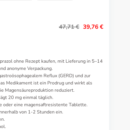
47,71
€
39,76
€
razol ohne Rezept kaufen, mit Lieferung in 5–14
 und anonyme Verpackung.
gastroösophagealem Reflux (GERD) und zur
 Das Medikament ist ein Prodrug und wirkt als
 Magensäureproduktion reduziert.
ägt 20 mg einmal täglich.
e oder eine magensaftresistente Tablette.
nnerhalb von 1-2 Stunden ein.
en.
ol.