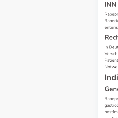
INN
Rabepr
Rabeci
enteri
Rech
In Deut
Verschr
Patien
Notwen
Ind
Gen
Rabepr
gastroö
bestim