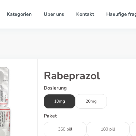
Kategorien
Uber uns
Kontakt
Haeufige fra
Rabeprazol
Dosierung
10mg
20mg
Paket
360 pill
180 pill