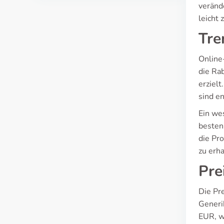
veränd
leicht 
Tre
Online
die Ra
erziel
sind e
Ein wes
besten
die Pr
zu erha
Pre
Die Pre
Generi
EUR, w