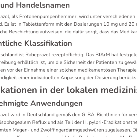
 und Handelsnamen
azol, als Protonenpumpenhemmer, wird unter verschiedenen H
d. Es ist in Tablettenform mit den Dosierungen 10 mg und 20 
sche Beschichtung aufweisen, die dafür sorgt, dass das Medika
tliche Klassifikation
schland ist Rabeprazol rezeptpflichtig. Das BfArM hat festgel
eibung erhältlich ist, um die Sicherheit der Patienten zu gewä
ten vor der Einnahme einer solchen medikamentösen Therapi
digkeit einer individuellen Anpassung der Dosierung berücksi
ikationen in der lokalen medizin
ehmigte Anwendungen
azol wird in Deutschland gemäß den G-BA-Richtlinien für versc
sophagealem Reflux und als Teil der H. pylori-Eradikationsthe
mten Magen- und Zwölffingerdarmgeschwüren zugelassen. Die