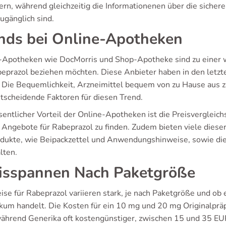
ern, während gleichzeitig die Informationenen über die sic
zugänglich sind.
nds bei Online-Apotheken
-Apotheken wie DocMorris und Shop-Apotheke sind zu einer wi
beprazol beziehen möchten. Diese Anbieter haben in den let
t. Die Bequemlichkeit, Arzneimittel bequem von zu Hause aus z
ntscheidende Faktoren für diesen Trend.
entlicher Vorteil der Online-Apotheken ist die Preisvergleichs
 Angebote für Rabeprazol zu finden. Zudem bieten viele diese
odukte, wie Beipackzettel und Anwendungshinweise, sowie die
lten.
isspannen Nach Paketgröße
ise für Rabeprazol variieren stark, je nach Paketgröße und ob 
kum handelt. Die Kosten für ein 10 mg und 20 mg Originalpräp
ährend Generika oft kostengünstiger, zwischen 15 und 35 EU