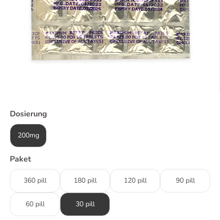
Dosierung
200mg
Paket
360 pill
180 pill
120 pill
90 pill
60 pill
30 pill