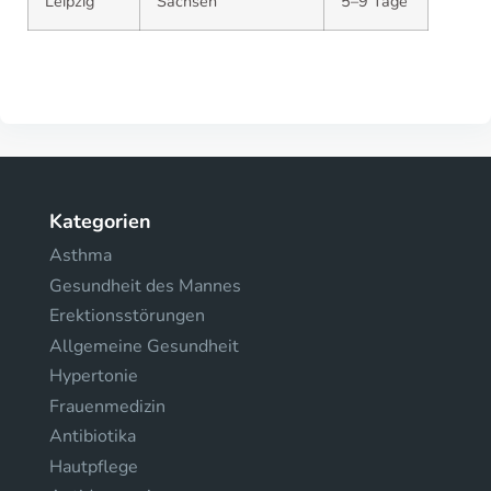
Leipzig
Sachsen
5–9 Tage
Kategorien
Asthma
Gesundheit des Mannes
Erektionsstörungen
Allgemeine Gesundheit
Hypertonie
Frauenmedizin
Antibiotika
Hautpflege