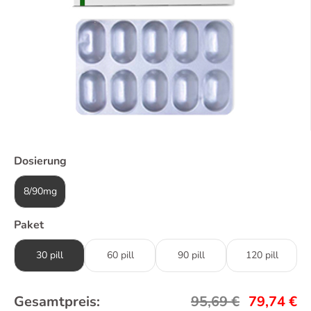
Dosierung
8/90mg
Paket
30 pill
60 pill
90 pill
120 pill
Gesamtpreis:
95,69
€
79,74
€