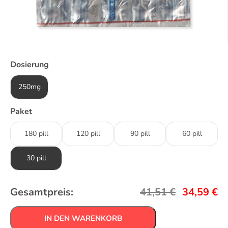
Dosierung
250mg
Paket
180 pill
120 pill
90 pill
60 pill
30 pill
Gesamtpreis:
41,51
€
34,59
€
IN DEN WARENKORB