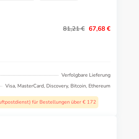
81,21
€
67,68
€
Verfolgbare Lieferung
Visa, MasterCard, Discovery, Bitcoin, Ethereum
uftpostdienst) für Bestellungen über € 172