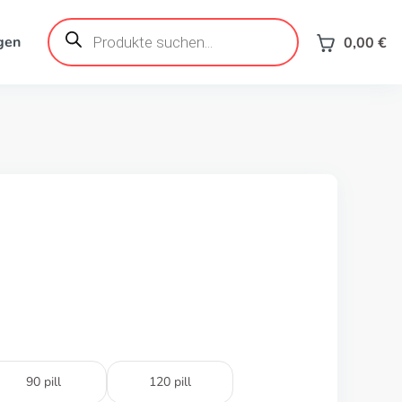
Products
search
gen
0,00
€
90 pill
120 pill