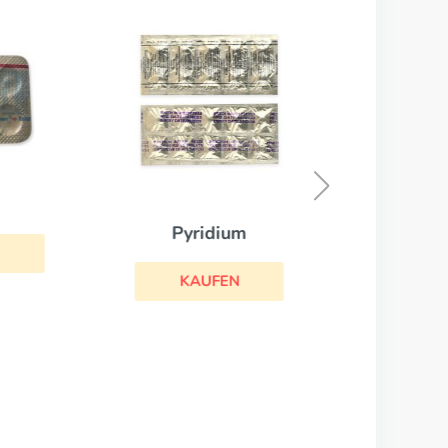
Pyridium
KAUFEN