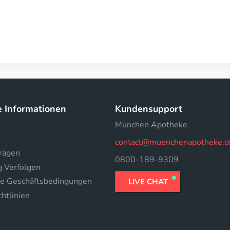
e Informationen
Kundensupport
München Apotheke
contact@muenchenapotheke.
fragen
0800-189-9309
g Verfolgen
e Geschäftsbedingungen
LIVE CHAT
htlinien