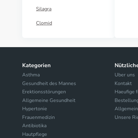
Silagra
Clomid
Kategorien
Nützlich
Asthma
Uber uns
Gesundheit des Mannes
Kontakt
Erektionsstörungen
Haeufige 
Allgemeine Gesundheit
Bestellun
Hypertonie
Allgemein
Frauenmedizin
Unsere Ric
Antibiotika
Hautpflege