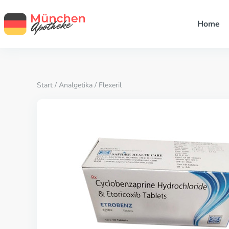
Home
Start
/
Analgetika
/ Flexeril