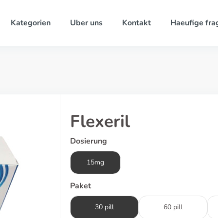
Kategorien
Uber uns
Kontakt
Haeufige fra
Flexeril
Dosierung
15mg
Paket
30 pill
60 pill