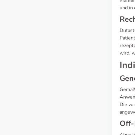
Marken
und in 
Rech
Dutast
Patien
rezept
wird, w
Ind
Gen
Gemäß 
Anwend
Die vor
angewe
Off-
Abgese