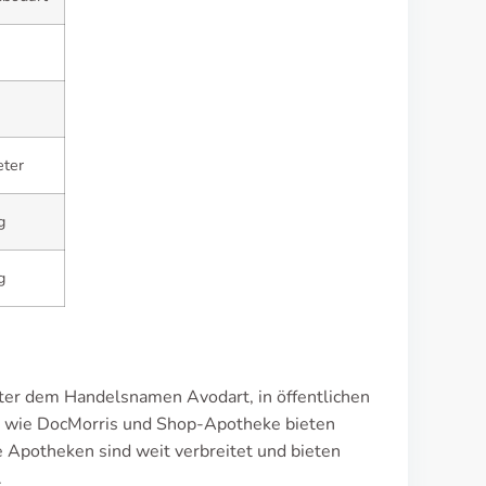
eter
g
g
nter dem Handelsnamen Avodart, in öffentlichen
r wie DocMorris und Shop-Apotheke bieten
e Apotheken sind weit verbreitet und bieten
.