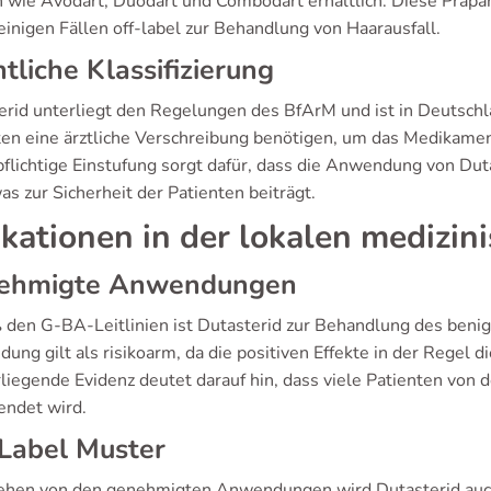
 wie Avodart, Duodart und Combodart erhältlich. Diese Präpa
einigen Fällen off-label zur Behandlung von Haarausfall.
tliche Klassifizierung
erid unterliegt den Regelungen des BfArM und ist in Deutschla
ten eine ärztliche Verschreibung benötigen, um das Medikamen
pflichtige Einstufung sorgt dafür, dass die Anwendung von Du
as zur Sicherheit der Patienten beiträgt.
ikationen in der lokalen medizin
ehmigte Anwendungen
den G-BA-Leitlinien ist Dutasterid zur Behandlung des beni
ung gilt als risikoarm, da die positiven Effekte in der Regel
liegende Evidenz deutet darauf hin, dass viele Patienten von 
ndet wird.
Label Muster
hen von den genehmigten Anwendungen wird Dutasterid auch o