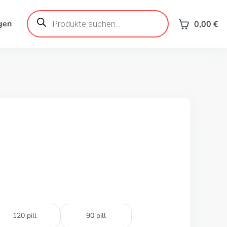
Products
search
gen
0,00
€
120 pill
90 pill