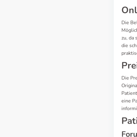
Onl
Die Be
Möglic
zu, da 
die sc
prakti
Pre
Die Pr
Origin
Patien
eine P
inform
Pat
For