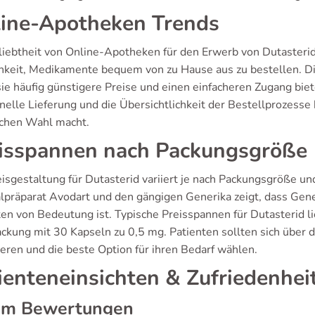
ine-Apotheken Trends
liebtheit von Online-Apotheken für den Erwerb von Dutasterid 
hkeit, Medikamente bequem von zu Hause aus zu bestellen. D
sie häufig günstigere Preise und einen einfacheren Zugang biet
hnelle Lieferung und die Übersichtlichkeit der Bestellprozess
schen Wahl macht.
isspannen nach Packungsgröße
eisgestaltung für Dutasterid variiert je nach Packungsgröße un
alpräparat Avodart und den gängigen Generika zeigt, dass Gener
ten von Bedeutung ist. Typische Preisspannen für Dutasterid l
ackung mit 30 Kapseln zu 0,5 mg. Patienten sollten sich über 
ieren und die beste Option für ihren Bedarf wählen.
ienteneinsichten & Zufriedenhe
um Bewertungen