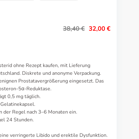
38,40
€
32,00
€
terid ohne Rezept kaufen, mit Lieferung
utschland. Diskrete und anonyme Verpackung.
benignen Prostatavergrößerung eingesetzt. Das
osteron-5α-Reduktase.
ägt 0,5 mg täglich.
 Gelatinekapsel.
n der Regel nach 3–6 Monaten ein.
gel 24 Stunden.
.
ne verringerte Libido und erektile Dysfunktion.