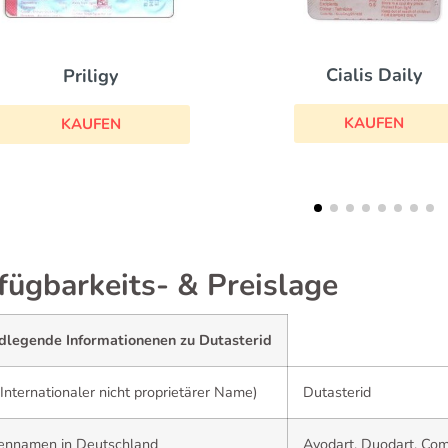
Cialis Daily
Cialis
KAUFEN
KAUFEN
fügbarkeits- & Preislage
dlegende Informationenen zu Dutasterid
Internationaler nicht proprietärer Name)
Dutasterid
ennamen in Deutschland
Avodart, Duodart, Co