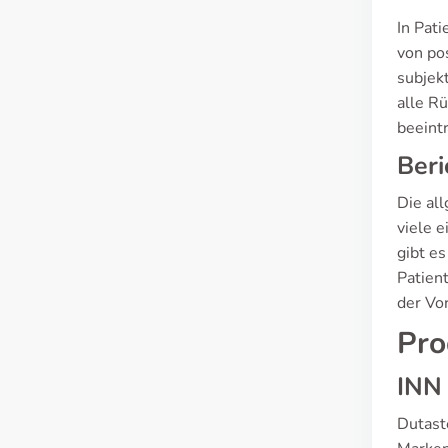
In Pat
von po
subjek
alle R
beeint
Beri
Die al
viele 
gibt e
Patien
der Vo
Pro
INN
Dutast