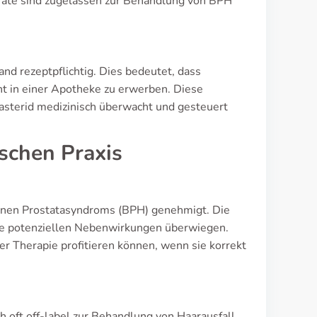
rate sind zugelassen zur Behandlung von BPH
nd rezeptpflichtig. Dies bedeutet, dass
t in einer Apotheke zu erwerben. Diese
tasterid medizinisch überwacht und gesteuert
ischen Praxis
gnen Prostatasyndroms (BPH) genehmigt. Die
 die potenziellen Nebenwirkungen überwiegen.
der Therapie profitieren können, wenn sie korrekt
ft off-label zur Behandlung von Haarausfall