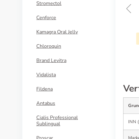
Stromectol
Cenforce
Priligy
Kamagra Oral Jelly
KAUFEN
Chloroquin
Brand Levitra
Vidalista
Ver
Fildena
Antabus
Grun
Cialis Professional
INN (
Sublingual
Proscar
Mark