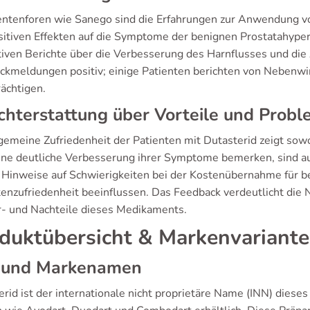
ientenforen wie Sanego sind die Erfahrungen zur Anwendung von
sitiven Effekten auf die Symptome der benignen Prostatahype
tiven Berichte über die Verbesserung des Harnflusses und d
ückmeldungen positiv; einige Patienten berichten von Nebenwir
rächtigen.
chterstattung über Vorteile und Prob
lgemeine Zufriedenheit der Patienten mit Dutasterid zeigt sow
eine deutliche Verbesserung ihrer Symptome bemerken, sind a
s Hinweise auf Schwierigkeiten bei der Kostenübernahme für b
tenzufriedenheit beeinflussen. Das Feedback verdeutlicht die 
r- und Nachteile dieses Medikaments.
duktübersicht & Markenvariant
 und Markenamen
erid ist der internationale nicht proprietäre Name (INN) dies