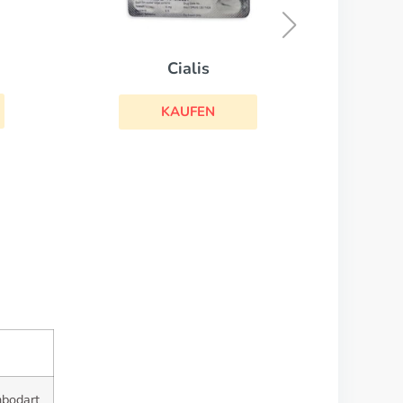
KAUFEN
mbodart