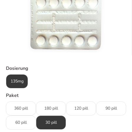
Dosierung
135mg
Paket
360 pill
180 pill
120 pill
90 pill
60 pill
30 pill