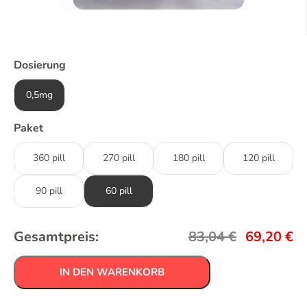
Dosierung
0,5mg
Paket
360 pill
270 pill
180 pill
120 pill
90 pill
60 pill
Gesamtpreis:
83,04
€
69,20
€
IN DEN WARENKORB