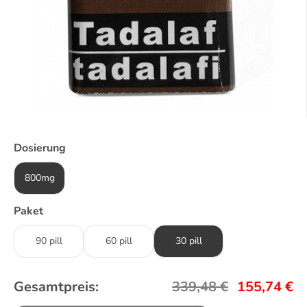
Dosierung
800mg
Paket
90 pill
60 pill
30 pill
Gesamtpreis:
339,48
€
155,74
€